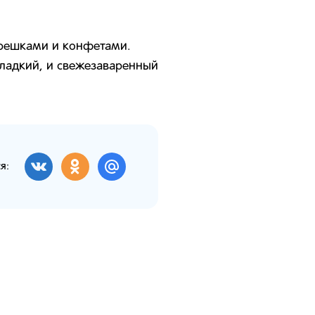
орешками и конфетами.
 сладкий, и свежезаваренный
я: