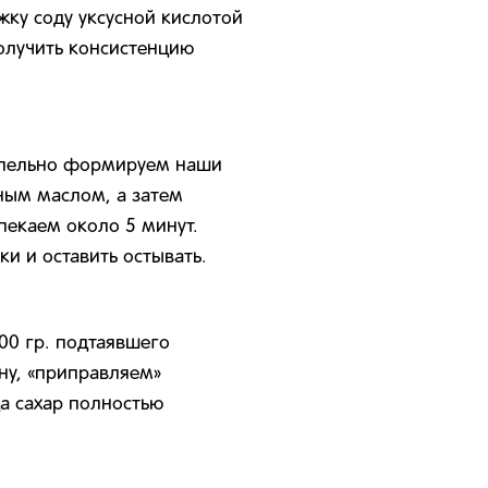
жку соду уксусной кислотой
олучить консистенцию
аллельно формируем наши
ным маслом, а затем
пекаем около 5 минут.
и и оставить остывать.
00 гр. подтаявшего
ну, «приправляем»
да сахар полностью