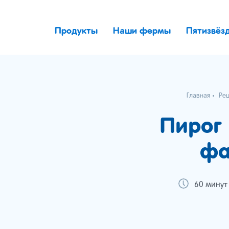
Продукты
Наши фермы
Пятизвёз
Главная
Ре
Пирог 
фа
60 минут