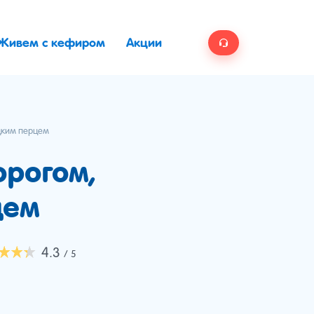
Живем с кефиром
Акции
адким перцем
орогом,
цем
4.3
/ 5