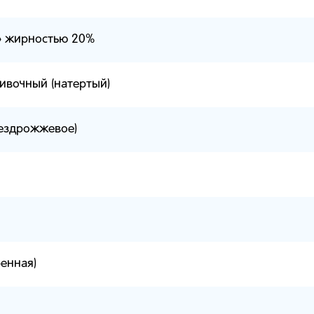
» жирностью 20%
ивочный (натертый)
бездрожжевое)
ренная)