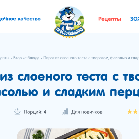
дочное качество
Рецепты
ЗО
цепты
Вторые блюда
Пирог из слоеного теста с творогом, фасолью и сл
из слоеного теста с тв
солью и сладким пер
Порций: 4
Для новичков