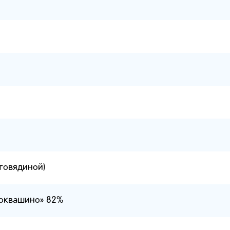
говядиной)
токвашино» 82%