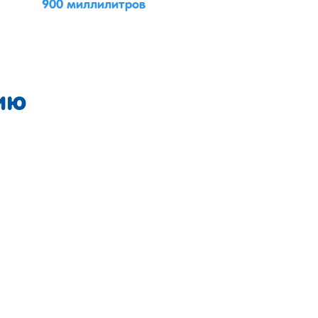
900 миллилитров
ию