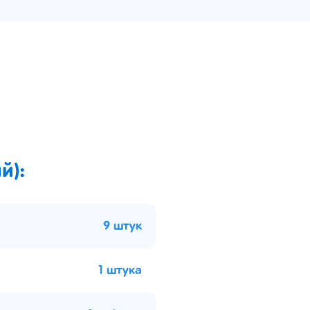
й):
9 штук
1 штука