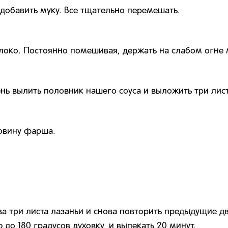
добавить муку. Все тщательно перемешать.
око. Постоянно помешивая, держать на слабом огне м
нь вылить половник нашего соуса и выложить три лист
овину фарша.
а три листа лазаньи и снова повторить предыдущие дв
до 180 градусов духовку, и выпекать 20 минут.