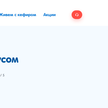
Живем с кефиром
Акции
усом
/ 5