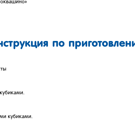
токвашино»
нструкция по приготовлен
кты
 кубиками.
ими кубиками.