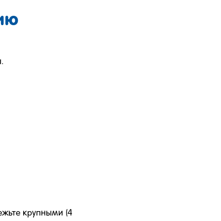
ию
.
ежьте крупными (4