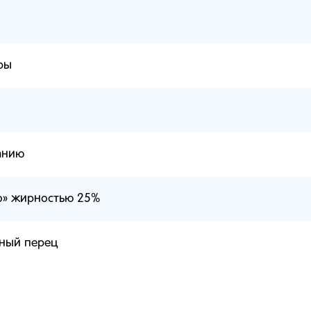
ры
анию
о» жирностью 25%
ный перец