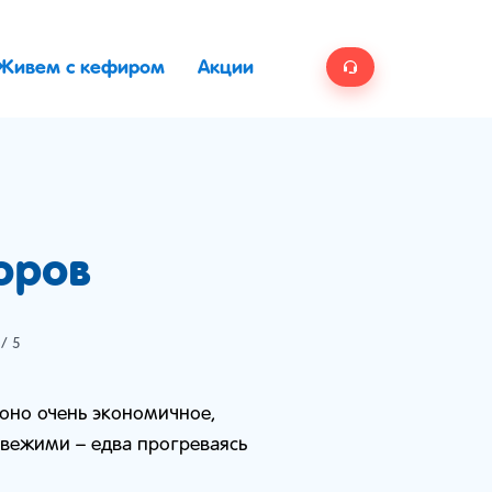
Живем с кефиром
Акции
оров
/ 5
 оно очень экономичное,
 свежими – едва прогреваясь