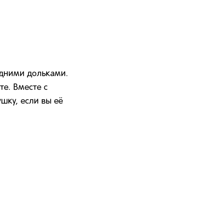
дними дольками.
те. Вместе с
шку, если вы её