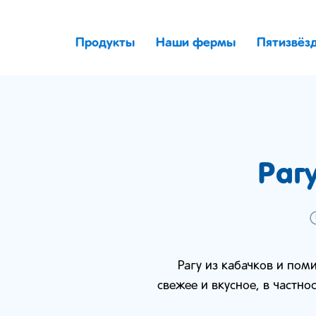
Продукты
Наши фермы
Пятизвёз
Раг
Рагу из кабачков и пом
свежее и вкусное, в частно