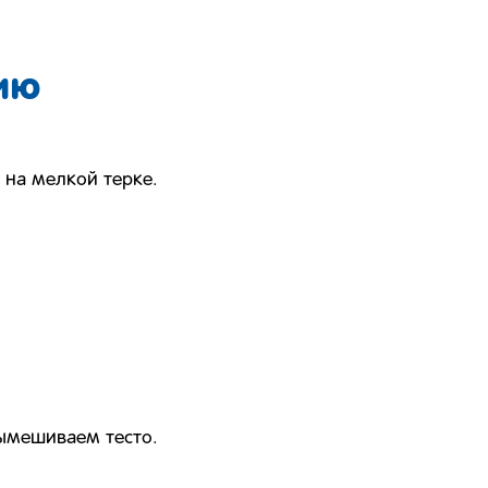
ию
на мелкой терке.
ымешиваем тесто.