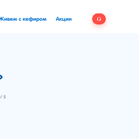
Живем с кефиром
Акции
»
/ 5