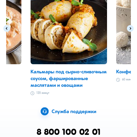
Кальмары под сырно-сливочным
Конфеты
соусом, фаршированные
60 минут
маслятами и овощами
120 минут
Служба поддержки
8 800 100 02 01