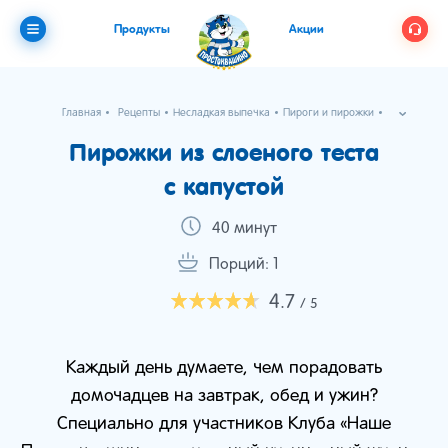
Продукты
Акции
Главная
Рецепты
Несладкая выпечка
Пироги и пирожки
Пирожки из слоеного теста с капустой
Пирожки из слоеного теста
с капустой
40 минут
Порций: 1
4.7
/ 5
Каждый день думаете, чем порадовать
домочадцев на завтрак, обед и ужин?
Специально для участников Клуба «Наше