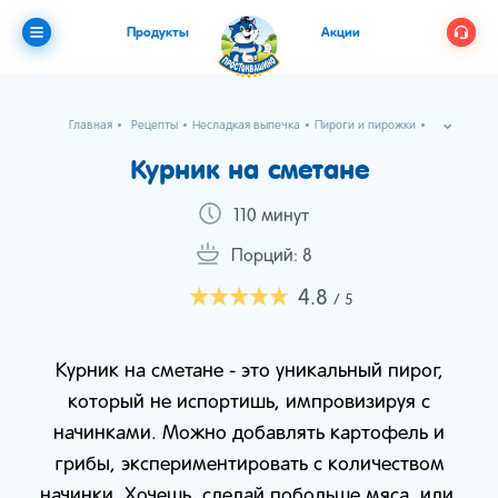
Продукты
Акции
Главная
Рецепты
Несладкая выпечка
Пироги и пирожки
Курник на сметане
Курник на сметане
110 минут
Порций: 8
4.8
/ 5
Курник на сметане - это уникальный пирог,
который не испортишь, импровизируя с
начинками. Можно добавлять картофель и
грибы, экспериментировать с количеством
начинки. Хочешь, сделай побольше мяса, или,