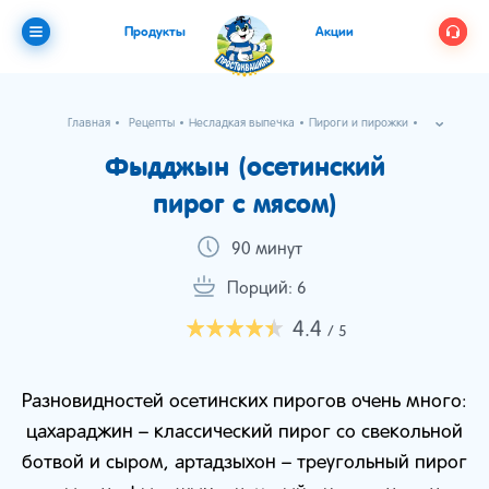
Продукты
Акции
Главная
Рецепты
Несладкая выпечка
Пироги и пирожки
Фыдджын (осетинский пирог с мясом)
Фыдджын (осетинский
пирог с мясом)
90 минут
Порций: 6
4.4
/ 5
Разновидностей осетинских пирогов очень много:
цахараджин – классический пирог со свекольной
ботвой и сыром, артадзыхон – треугольный пирог