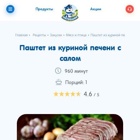
Продукты
Акции
Главная
Рецепты
Закуски
Мясо и птица
Паштет из куриной печени с с
Паштет из куриной печени с
салом
960 минут
Порций: 1
4.6
/ 5