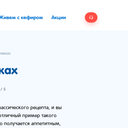
Живем с кефиром
Акции
ливках
ках
/ 5
ассического рецепта, и вы
 отличный пример такого
о получается аппетитным,