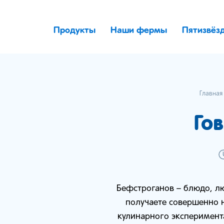
Продукты
Наши фермы
Пятизвёз
Главная
Го
Бефстроганов – блюдо, лю
получаете совершенно н
кулинарного эксперимент