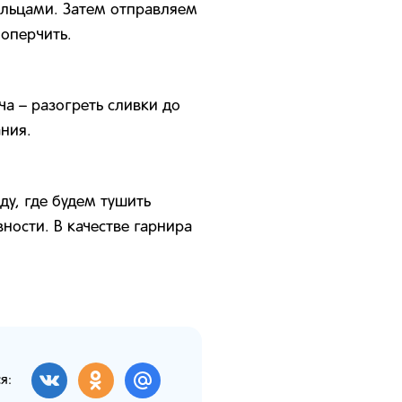
ольцами. Затем отправляем
поперчить.
а – разогреть сливки до
ния.
у, где будем тушить
ности. В качестве гарнира
я: