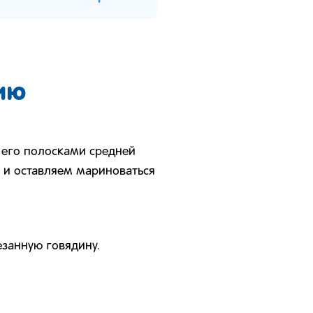
ию
 его полосками средней
 и оставляем мариноваться
езанную говядину.