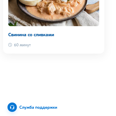
Свинина со сливками
60 минут
Служба поддержки