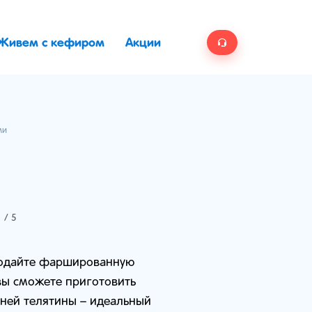
Живем с кефиром
Акции
ми
5
/ 5
 подайте фаршированную
у вы сможете приготовить
шней телятины – идеальный