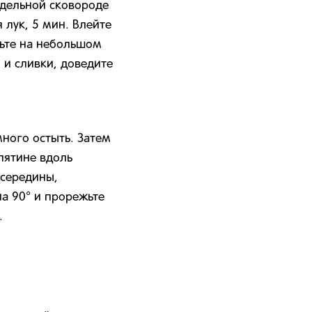
тдельной сковороде
 лук, 5 мин. Влейте
овьте на небольшом
 и сливки, доведите
много остыть. Затем
лятине вдоль
 середины,
а 90° и прорежьте
.