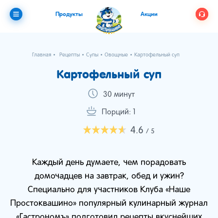
Продукты
Акции
Главная
Рецепты
Супы
Овощные
Картофельный суп
Картофельный суп
30 минут
Порций: 1
4.6
/ 5
Каждый день думаете, чем порадовать
домочадцев на завтрак, обед и ужин?
Специально для участников Клуба «Наше
Простоквашино» популярный кулинарный журнал
«Гастрономъ» подготовил рецепты вкуснейших