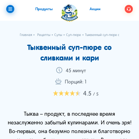
Продукты
Акции
Главная
Рецепты
Супы
Суп-пюре
Тыквенный суп-пюре со сливками 
Тыквенный суп-пюре со
сливками и кари
45 минут
Порций: 1
4.5
/ 5
Тыква – продукт, в последнее время
незаслуженно забытый кулинарами. И очень зря!
Во-первых, она безумно полезна и благотворно