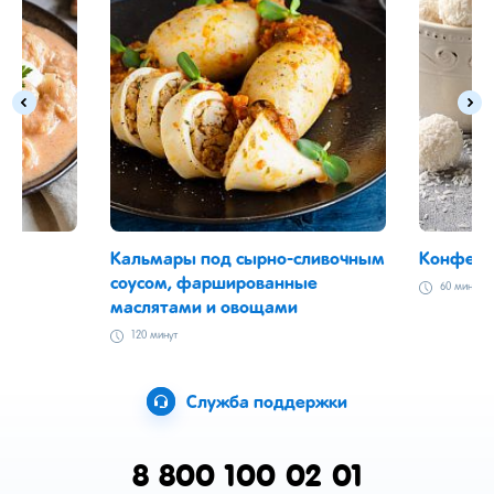
Кальмары под сырно-сливочным
Конфеты
соусом, фаршированные
60 минут
маслятами и овощами
120 минут
Служба поддержки
8 800 100 02 01