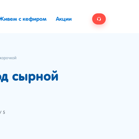
Живем с кефиром
Акции
 корочкой
од сырной
/ 5