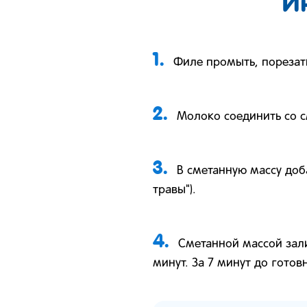
И
1.
Филе промыть, порезат
2.
Молоко соединить со с
3.
В сметанную массу доб
травы").
4.
Сметанной массой зали
минут. За 7 минут до гото