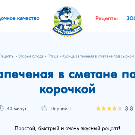
дочное качество
Рецепты
ЗО
Рецепты
Вторые блюда
Птица
Курица запеченая в сметане под сырной
апеченая в сметане п
корочкой
3.8
40 минут
Порций: 1
Простой, быстрый и очень вкусный рецепт!