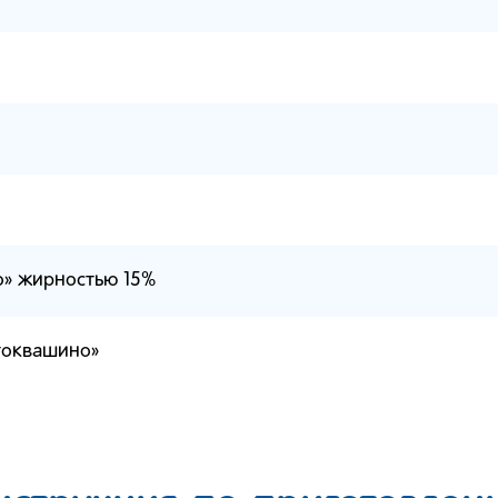
о» жирностью 15%
токвашино»