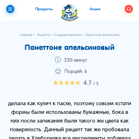
Продукты
Акции
Главная
Рецепты
Сладкая выпечка
Панеттоне апельсиновый
Панеттоне апельсиновый
230 минут
Порций: 6
4.7
/ 5
делала как кулич к пасхе, поэтому совсем кстати
формы были использованы бумажные, бока в
них после запекания были такого же цвета как
поверхность. Данный рецепт так же пробовала
делать в Хлебопечке все ингредиенты добавила