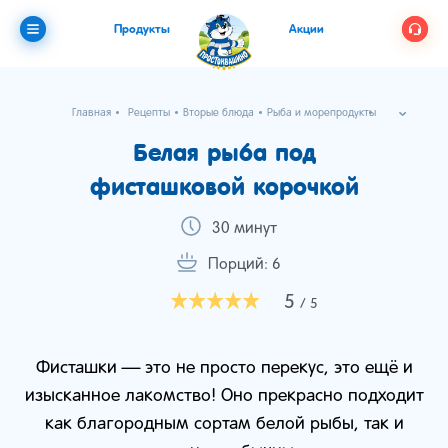
Продукты
Акции
Главная
Рецепты
Вторые блюда
Рыба и морепродукты
Белая рыба под фисташковой корочкой
Белая рыба под
фисташковой корочкой
30 минут
Порций: 6
5
/ 5
Фисташки — это не просто перекус, это ещё и
изысканное лакомство! Оно прекрасно подходит
как благородным сортам белой рыбы, так и