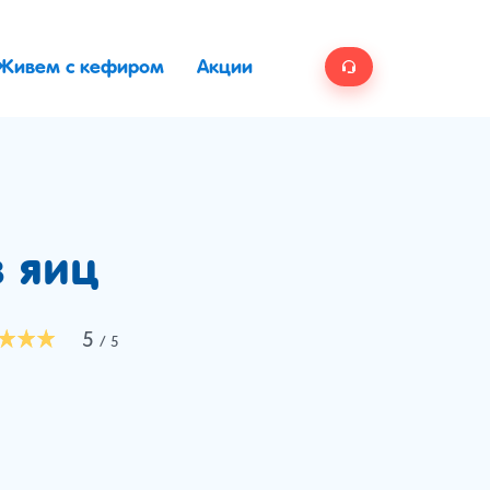
Живем с кефиром
Акции
 яиц
5
/ 5