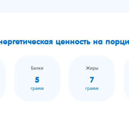
нергетическая ценность на порц
Белки
Жиры
5
7
грамм
грамм