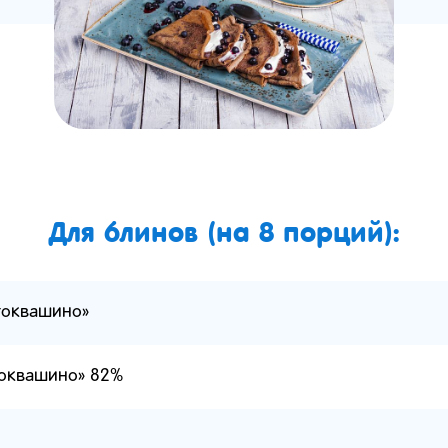
Для блинов (на 8 порций):
токвашино»
токвашино» 82%