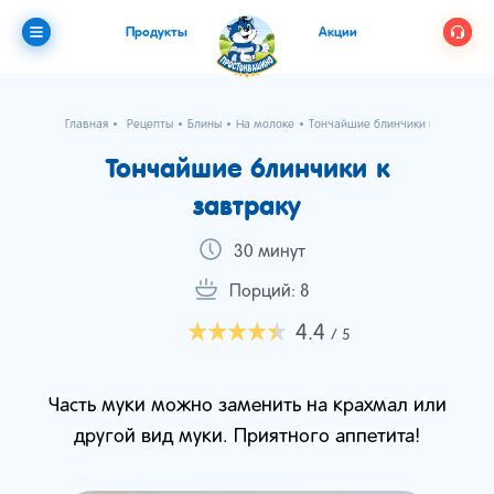
Продукты
Акции
Главная
Рецепты
Блины
На молоке
Тончайшие блинчики к завтраку
Тончайшие блинчики к
завтраку
30 минут
Порций: 8
4.4
/ 5
Часть муки можно заменить на крахмал или
другой вид муки. Приятного аппетита!