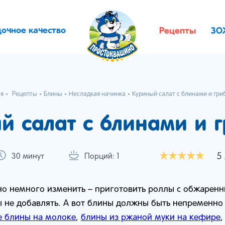
дочное качество
Рецепты
ЗО
ая
Рецепты
Блины
Несладкая начинка
Куриный салат с блинами и гр
й салат с блинами и 
5
30 минут
Порций: 1
но немного изменить – приготовить роллы с обжарен
ы не добавлять. А вот блины должны быть непременно
 блины на молоке
,
блины из ржаной муки на кефире