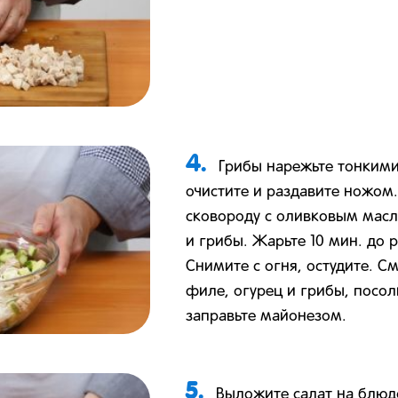
4.
Грибы нарежьте тонкими
очистите и раздавите ножом.
сковороду с оливковым масл
и грибы. Жарьте 10 мин. до 
Снимите с огня, остудите. С
филе, огурец и грибы, посол
заправьте майонезом.
5.
Выложите салат на блю