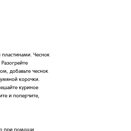
 пластинами. Чеснок
 Разогрейте
ом, добавьте чеснок
румяной корочки.
мешайте куриное
ите и поперчите,
до при помощи