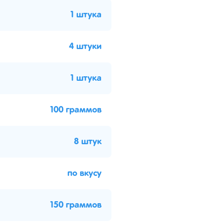
1 штука
4 штуки
1 штука
100 граммов
8 штук
по вкусу
150 граммов