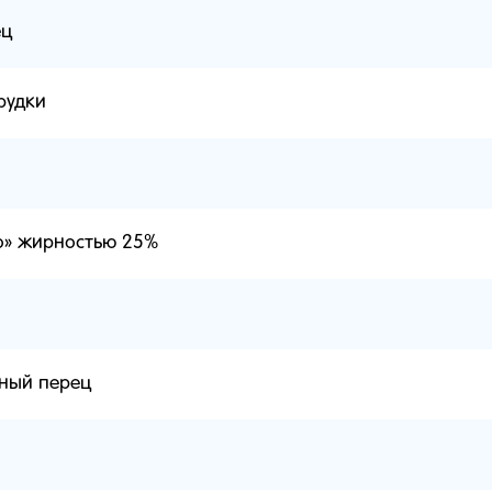
ец
рудки
о» жирностью 25%
ный перец