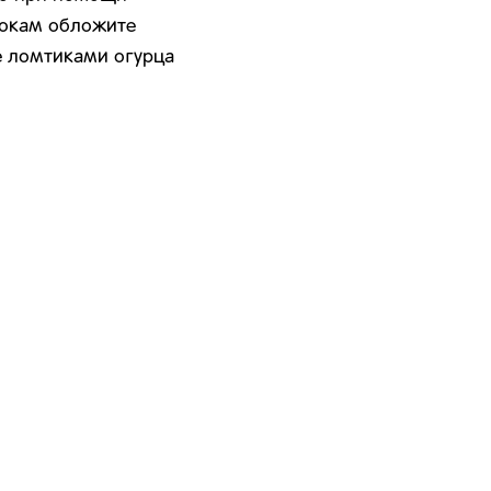
бокам обложите
е ломтиками огурца