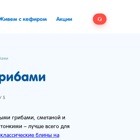
Живем с кефиром
Акции
ибами
грибами
/ 5
ными грибами, сметаной и
 тонкими – лучше всего для
,
классические блины на