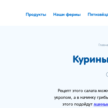
Продукты
Наши фермы
Пятизвёз
Главн
Курины
Рецепт этого салата мож
укропом, а в начинку гриб
этого подойдут
манные