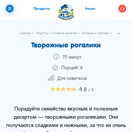
Продукты
Акции
Главная
Рецепты
Сладкая выпечка
Печенье и пряники
Творожные рогалики
Творожные рогалики
70 минут
Порций: 6
Для новичков
4.8
/ 5
Порадуйте семейство вкусным и полезным
десертом — творожными рогаликами. Они
получаются сладкими и нежными, за что их очень