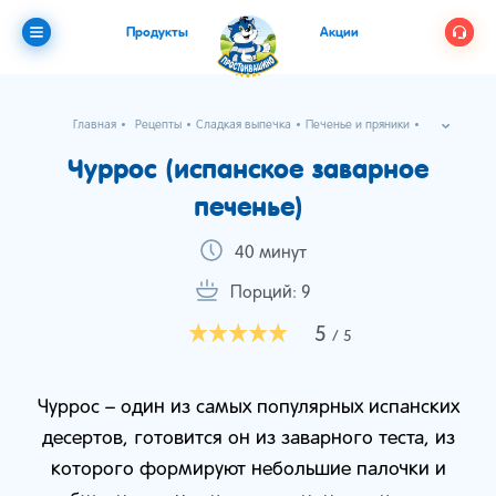
Продукты
Акции
Главная
Рецепты
Сладкая выпечка
Печенье и пряники
Чуррос (испанское заварное печенье)
Чуррос (испанское заварное
печенье)
40 минут
Порций: 9
5
/ 5
Чуррос – один из самых популярных испанских
десертов, готовится он из заварного теста, из
которого формируют небольшие палочки и