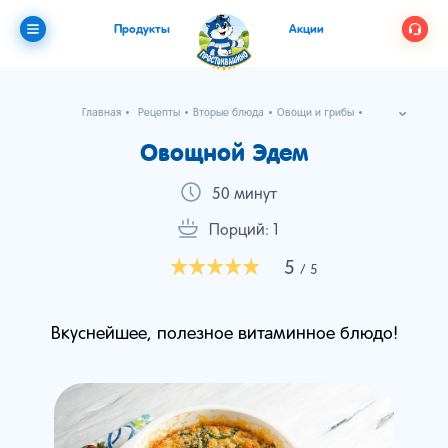
Продукты
Акции
Главная
Рецепты
Вторые блюда
Овощи и грибы
Овощной Эдем
Овощной Эдем
50 минут
Порций: 1
5
/ 5
Вкуснейшее, полезное витаминное блюдо!