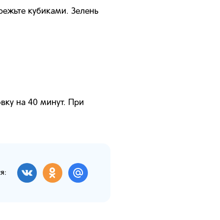
режьте
кубиками. Зелень
вку на 40 минут.
При
я: