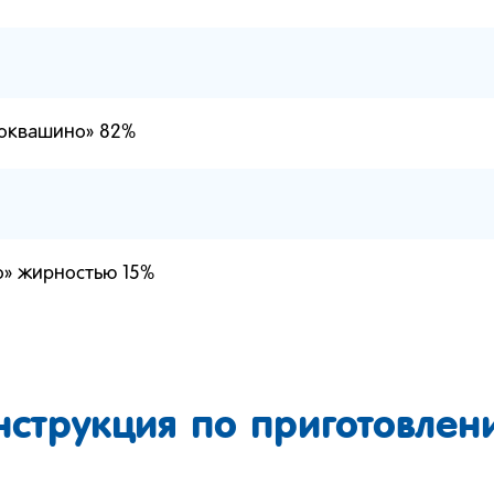
токвашино» 82%
о» жирностью 15%
нструкция по приготовлен