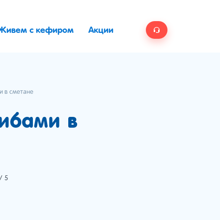
Живем с кефиром
Акции
и в сметане
рибами в
/ 5