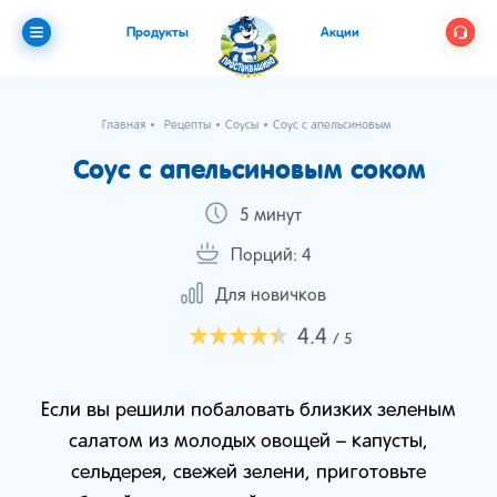
Продукты
Акции
Главная
Рецепты
Соусы
Соус с апельсиновым соком
Соус с апельсиновым соком
5 минут
Порций: 4
Для новичков
4.4
/ 5
Если вы решили побаловать близких зеленым
салатом из молодых овощей – капусты,
сельдерея, свежей зелени, приготовьте