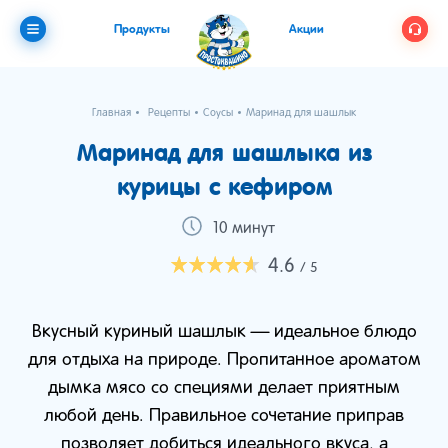
Продукты
Акции
Главная
Рецепты
Соусы
Маринад для шашлыка из курицы с кеф
Маринад для шашлыка из
курицы с кефиром
10 минут
4.6
/ 5
Вкусный куриный шашлык — идеальное блюдо
для отдыха на природе. Пропитанное ароматом
дымка мясо со специями делает приятным
любой день. Правильное сочетание приправ
позволяет добиться идеального вкуса, а