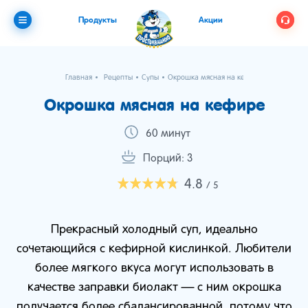
Продукты
Акции
Главная
Рецепты
Супы
Окрошка мясная на кефире
Окрошка мясная на кефире
60 минут
Порций: 3
4.8
/ 5
Прекрасный холодный суп, идеально
сочетающийся с кефирной кислинкой. Любители
более мягкого вкуса могут использовать в
качестве заправки биолакт — с ним окрошка
получается более сбалансированной, потому что