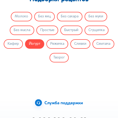
Молоко
Без яиц
Без сахара
Без муки
Без масла
Простые
Быстрый
Сгущенка
Кефир
Йогурт
Ряженка
Сливки
Сметана
Творог
Служба поддержки