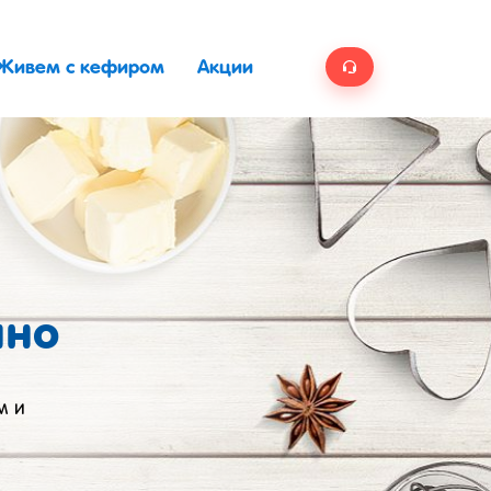
Живем с кефиром
Акции
ино
м и