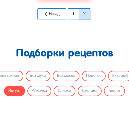
Назад
1
2
Подборки рецептов
Без сахара
Без муки
Без масла
Простые
Быстрый
Йогурт
Ряженка
Сливки
Сметана
Творог