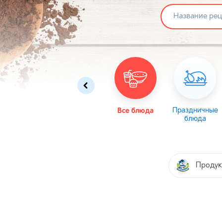
Омлеты
Масленица
Все блюда
Пасха
Праздничные
блюда
Продук