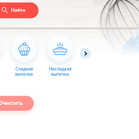
Найти
Сладкая
Несладкая
Десерты
Торты
выпечка
выпечка
Очистить