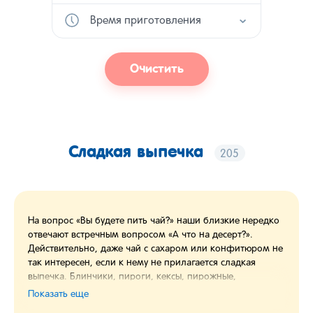
Время приготовления
Очистить
Сладкая выпечка
205
На вопрос «Вы будете пить чай?» наши близкие нередко
отвечают встречным вопросом «А что на десерт?».
Действительно, даже чай с сахаром или конфитюром не
так интересен, если к нему не прилагается сладкая
выпечка. Блинчики, пироги, кексы, пирожные,
пончики,
ватрушки
– такое многообразие десертов
Показать еще
позволяет постоянно баловать близких чем-то