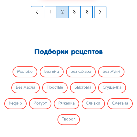
1
2
3
18
Подборки рецептов
Молоко
Без яиц
Без сахара
Без муки
Без масла
Простые
Быстрый
Сгущенка
Кефир
Йогурт
Ряженка
Сливки
Сметана
Творог