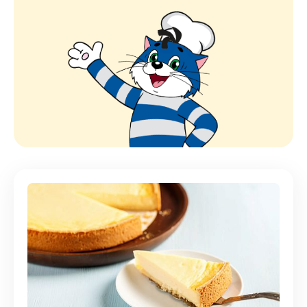
необычайно вкусным и оригинальным.
Только посмотрите на все эти рецепты сладкой выпечки
– глаза разбегаются, и, кажется, выбрать что-то одно
невозможно. И зачем, если можно попробовать каждый.
Например, торты, глазированные кексы и открытые
пироги отлично дополнят праздничный стол. А
булочки,
запеканки
и рулеты можно испечь для
ежедневных чаепитий.
Раздел собрал рецепты приготовления сладкой выпечки
в домашних условиях, предложенные шеф-поварами и
опытными кулинарами. Вы найдете и выпечку из
дрожжевого теста, и творожные запеканки, и кукурузные
кексы. Если время ограничено или нет возможности
приготовить десерты в духовке, воспользуйтесь
рецептами для мультиварки – выпечка получается не
менее аппетитной. Экспериментируйте с новыми
вкусовыми сочетаниями и способами приготовления –
удивляйте близких.