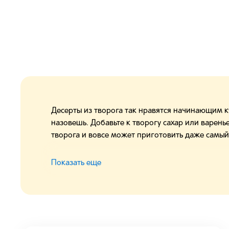
Десерты из творога так нравятся начинающим 
назовешь. Добавьте к творогу сахар или варень
творога и вовсе может приготовить даже самы
Конечно, существуют и более сложные рецепты
Показать еще
парфе – для этого творог нужно смешать с жел
получается невероятно воздушным и легким. 
взбив в блендере творог с фруктами, вы получ
фигуры перекусить вечером. И, конечно, нельзя
блюдо, оказывается, легко приготовить на собс