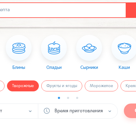
Блины
Оладьи
Сырники
Каши
Творожные
Фрукты и ягоды
Мороженое
Крем
т
Время приготовления