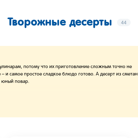
Творожные десерты
44
кулинарам, потому что их приготовление сложным точно не
е – и самое простое сладкое блюдо готово. А десерт из сметан
й юный повар.
 творожных десертов. Например, можно приготовить нежное
атином. Можно запечь в духовке творожное суфле – оно
Маленькие сладкоежки любят шоколадно-творожный десерт. А
ите вкусный диетический десерт, которым можно без вреда дл
 забывать о творожных пасхах – это традиционное христианск
твенной кухне.