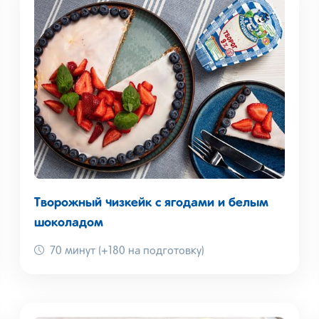
Творожный чизкейк с ягодами и белым
шоколадом
70 минут (+180 на подготовку)