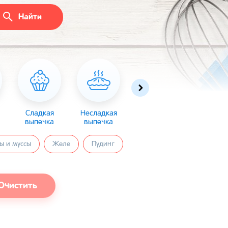
Найти
Сладкая
Несладкая
Десерты
Торты
выпечка
выпечка
ы и муссы
Желе
Пудинг
Очистить