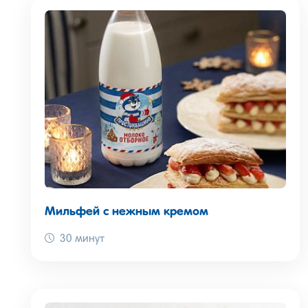
Если вы любите творожные десерты, рецепты их
палочки, сырки и даже торты – рецепты сладки
творога, расскажут опытные кулинары-любители
Мильфей с нежным кремом
30 минут