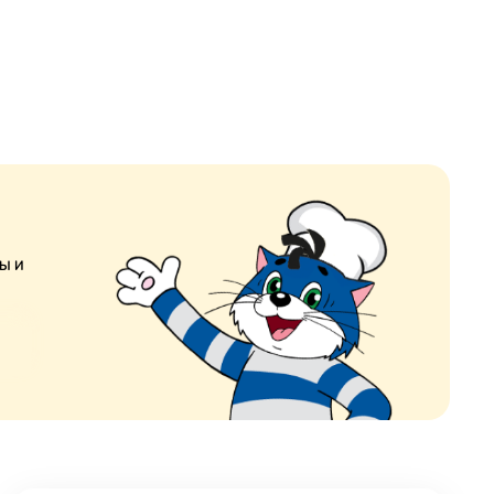
ы и
я
ое