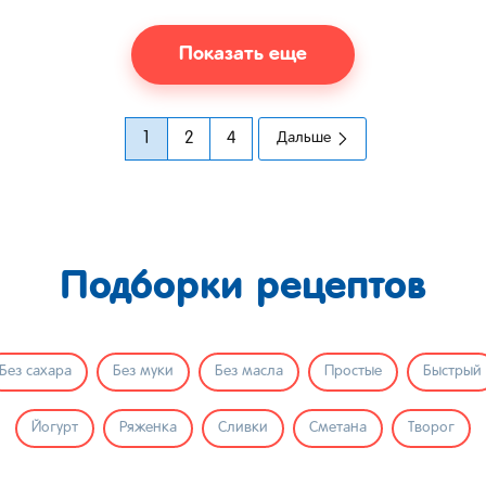
Показать еще
1
2
4
Дальше
Подборки рецептов
Без сахара
Без муки
Без масла
Простые
Быстрый
Йогурт
Ряженка
Сливки
Сметана
Творог