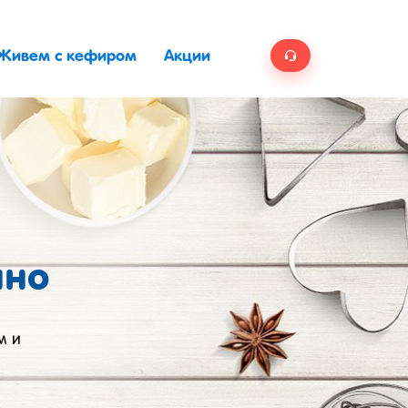
Живем с кефиром
Акции
ино
м и