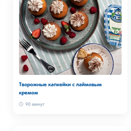
Творожные капкейки с лаймовым
кремом
90 минут