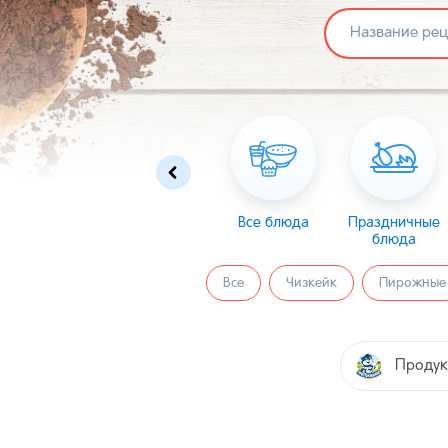
Омлеты
Масленица
Все блюда
Пасха
Праздничные
блюда
Все
Чизкейк
Пирожные
Продук