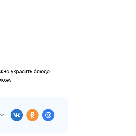
ожно украсить блюдо
оком
я: