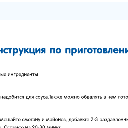
нструкция по приготовлен
мые ингредиенты
онадобится для соуса.Также можно обвалять в нем гот
емешайте сметану и майонез, добавьте 2-3 раздавленны
е. Оставьте на 20-30 минут