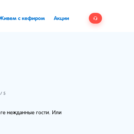
Живем с кефиром
Акции
/ 5
оге нежданные гости. Или