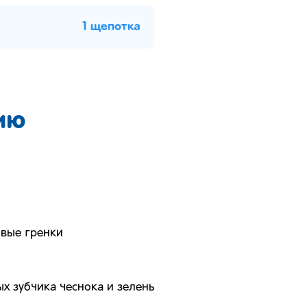
1 щепотка
ию
овые гренки
х зубчика чеснока и зелень