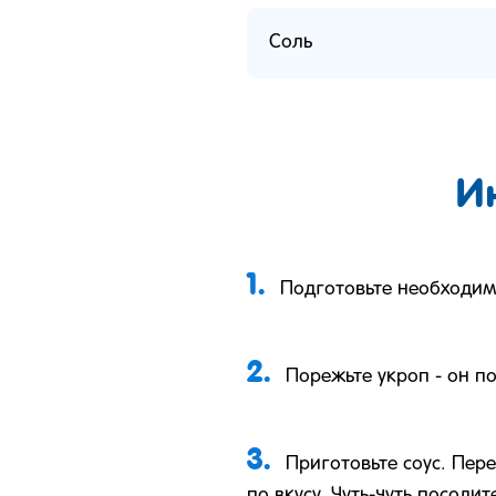
Соль
И
1.
Подготовьте необходи
2.
Порежьте укроп - он п
3.
Приготовьте соус. Пер
по вкусу. Чуть-чуть посолит