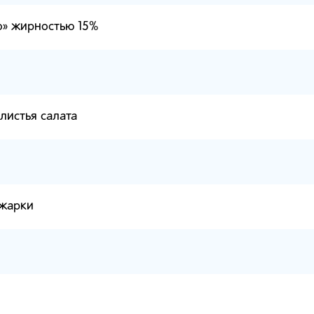
о» жирностью 15%
листья салата
 жарки