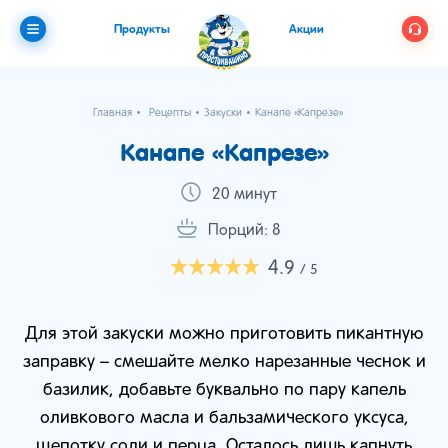
Продукты
Акции
Главная
Рецепты
Закуски
Канапе «Капрезе»
Канапе «Капрезе»
20 минут
Порций: 8
4.9
/ 5
Для этой закуски можно приготовить пикантную
заправку – смешайте мелко нарезанные чеснок и
базилик, добавьте буквально по пару капель
оливкового масла и бальзамического уксуса,
щепотку соли и перца. Осталось лишь капнуть