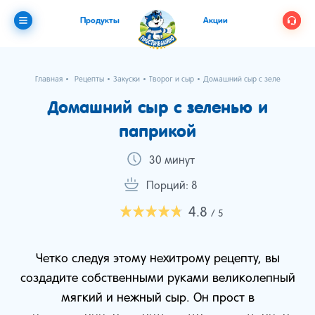
Продукты
Акции
Главная
Рецепты
Закуски
Творог и сыр
Домашний сыр с зеленью и па
Домашний сыр с зеленью и
паприкой
30 минут
Порций: 8
4.8
/ 5
Четко следуя этому нехитрому рецепту, вы
создадите собственными руками великолепный
мягкий и нежный сыр. Он прост в