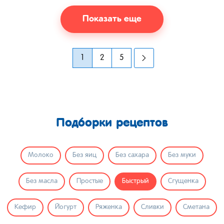
Показать еще
1
2
5
Подборки рецептов
Молоко
Без яиц
Без сахара
Без муки
Без масла
Простые
Быстрый
Сгущенка
Кефир
Йогурт
Ряженка
Сливки
Сметана