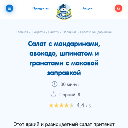
Продукты
Акции
Главная
Рецепты
Салаты
Овощные
Салат с мандаринами, авокадо, 
Салат с мандаринами,
авокадо, шпинатом и
гранатами с маковой
заправкой
30 минут
Порций: 8
4.4
/ 5
Этот яркий и разноцветный салат притянет