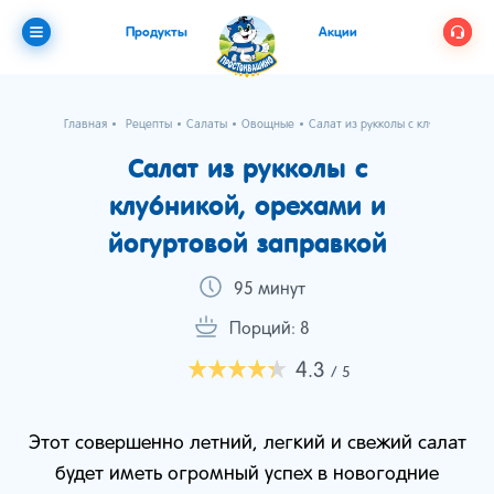
Продукты
Акции
Главная
Рецепты
Салаты
Овощные
Салат из рукколы с клубникой, о
Салат из рукколы с
клубникой, орехами и
йогуртовой заправкой
95 минут
Порций: 8
4.3
/ 5
Этот совершенно летний, легкий и свежий салат
будет иметь огромный успех в новогодние