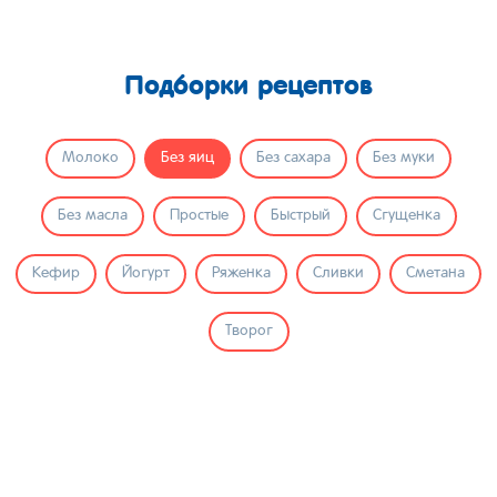
Подборки рецептов
Молоко
Без яиц
Без сахара
Без муки
Без масла
Простые
Быстрый
Сгущенка
Кефир
Йогурт
Ряженка
Сливки
Сметана
Творог