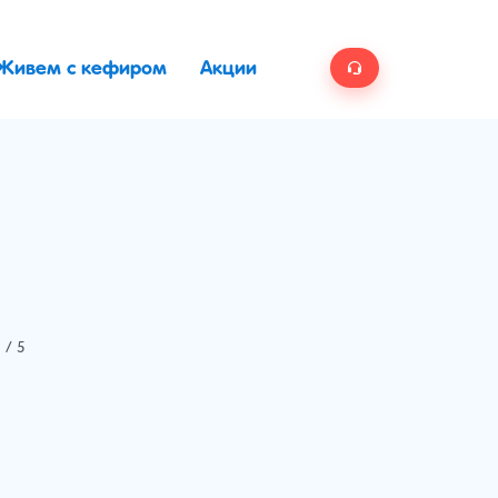
Живем с кефиром
Акции
/ 5