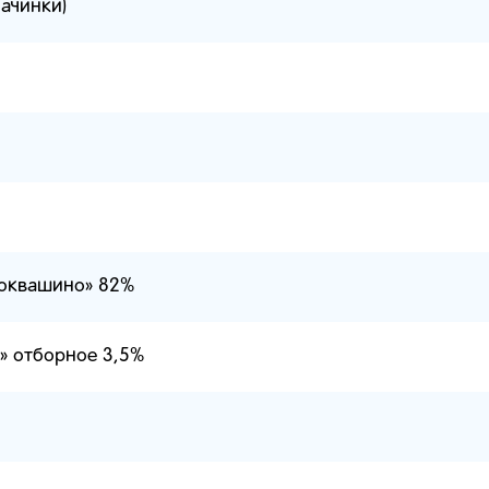
начинки)
токвашино» 82%
» отборное 3,5%