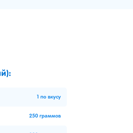
й):
1 по вкусу
250 граммов