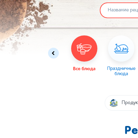
Омлеты
Масленица
Все блюда
Пасха
Праздничные
блюда
Продук
Ре