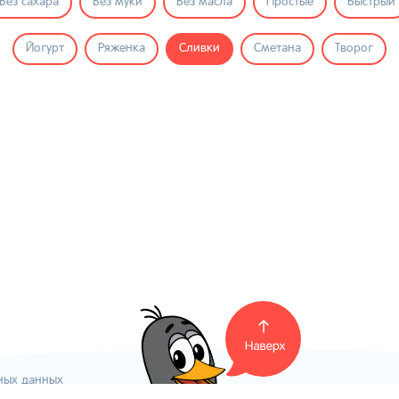
Без сахара
Без муки
Без масла
Простые
Быстрый
Йогурт
Ряженка
Сливки
Сметана
Творог
ных данных