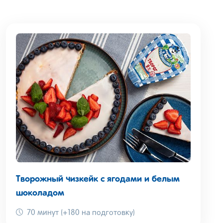
Творожный чизкейк с ягодами и белым
шоколадом
70 минут (+180 на подготовку)