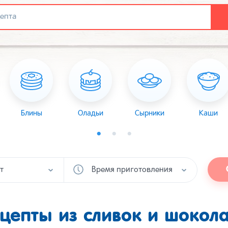
Блины
Оладьи
Сырники
Каши
т
Время приготовления
цепты из сливок и шокол