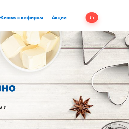
Живем с кефиром
Акции
ино
м и