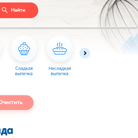
Найти
Сладкая
Несладкая
Десерты
Торты
выпечка
выпечка
Очистить
ада