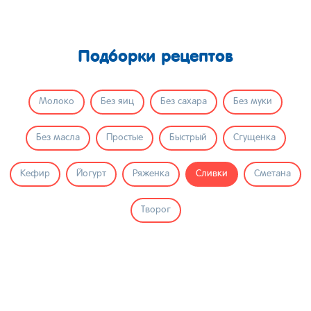
Подборки рецептов
Молоко
Без яиц
Без сахара
Без муки
Без масла
Простые
Быстрый
Сгущенка
Кефир
Йогурт
Ряженка
Сливки
Сметана
Творог