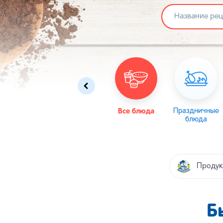
Омлеты
Масленица
Все блюда
Пасха
Праздничные
блюда
Продук
Б