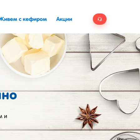
Живем с кефиром
Акции
ино
м и