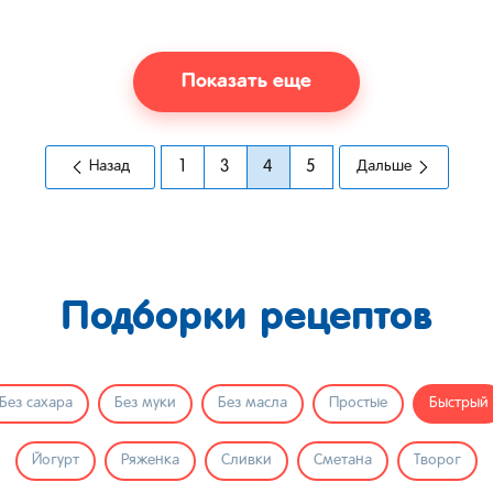
Показать еще
Назад
1
3
4
5
Дальше
Подборки рецептов
Без сахара
Без муки
Без масла
Простые
Быстрый
Йогурт
Ряженка
Сливки
Сметана
Творог