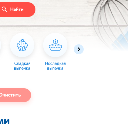
Найти
Сладкая
Несладкая
Десерты
Торты
выпечка
выпечка
Очистить
ми