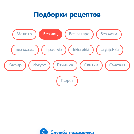
Подборки рецептов
Молоко
Без яиц
Без сахара
Без муки
Без масла
Простые
Быстрый
Сгущенка
Кефир
Йогурт
Ряженка
Сливки
Сметана
Творог
Служба поддержки