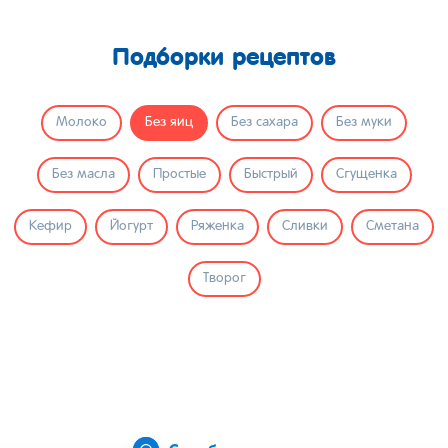
Подборки рецептов
Молоко
Без яиц
Без сахара
Без муки
Без масла
Простые
Быстрый
Сгущенка
Кефир
Йогурт
Ряженка
Сливки
Сметана
Творог