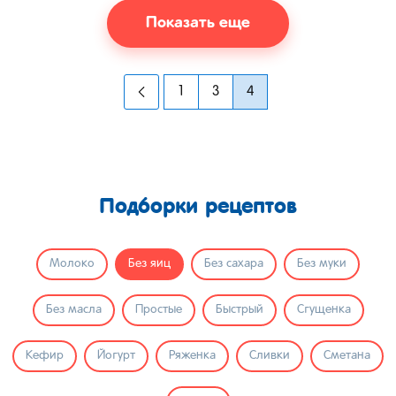
Показать еще
1
3
4
Подборки рецептов
Молоко
Без яиц
Без сахара
Без муки
Без масла
Простые
Быстрый
Сгущенка
Кефир
Йогурт
Ряженка
Сливки
Сметана