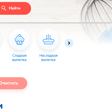
Найти
Сладкая
Несладкая
Десерты
Торты
выпечка
выпечка
Очистить
и