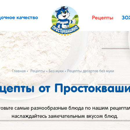
дочное качество
Рецепты
ЗО
Главная
Рецепты
Без муки
Рецепты десертов без муки
цепты от Простокваш
товьте самые разнообразные блюда по нашим рецепта
наслаждайтесь замечательным вкусом блюд.