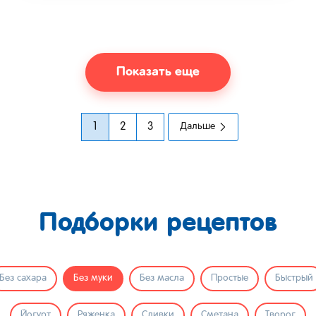
Показать еще
1
2
3
Дальше
Подборки рецептов
Без сахара
Без муки
Без масла
Простые
Быстрый
Йогурт
Ряженка
Сливки
Сметана
Творог