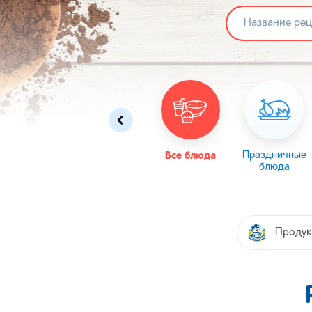
Омлеты
Масленица
Все блюда
Пасха
Праздничные
блюда
Продук