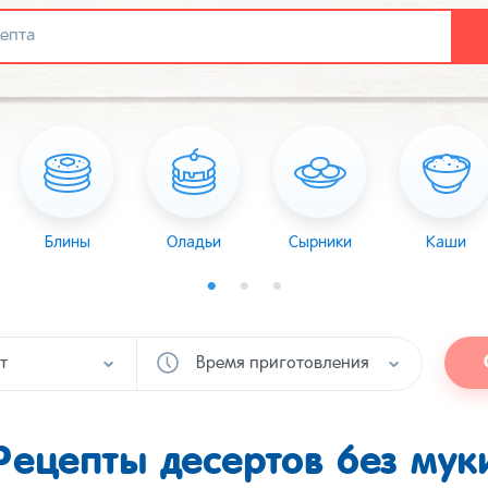
Блины
Оладьи
Сырники
Каши
т
Время приготовления
Рецепты десертов без мук