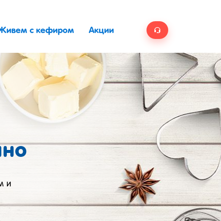
Живем с кефиром
Акции
ино
м и