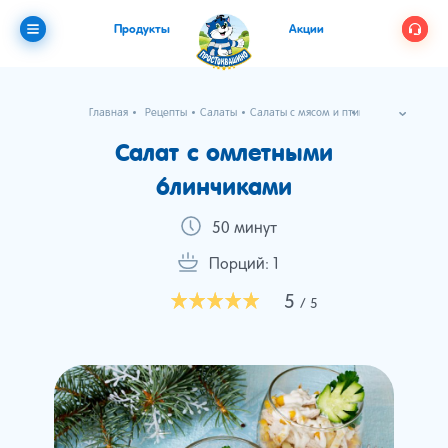
Продукты
Акции
Главная
Рецепты
Салаты
Салаты с мясом и птицей
Салат с омлетными блинчиками
Салат с омлетными
блинчиками
50 минут
Порций: 1
5
/ 5