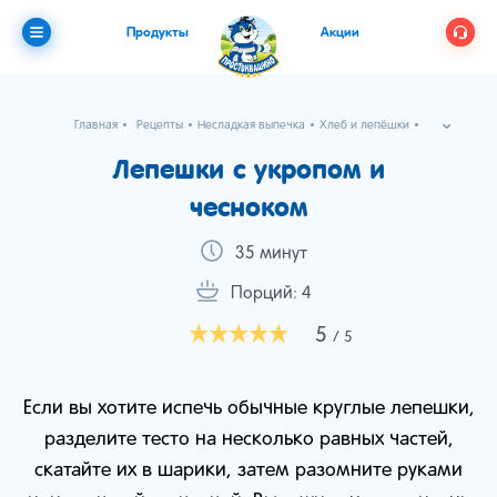
Продукты
Акции
Главная
Рецепты
Несладкая выпечка
Хлеб и лепёшки
Лепешки с укропом и чесноком
Лепешки с укропом и
чесноком
35 минут
Порций: 4
5
/ 5
Если вы хотите испечь обычные круглые лепешки,
разделите тесто на несколько равных частей,
скатайте их в шарики, затем разомните руками