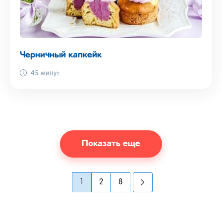
Черничный капкейк
45 минут
Показать еще
1
2
8