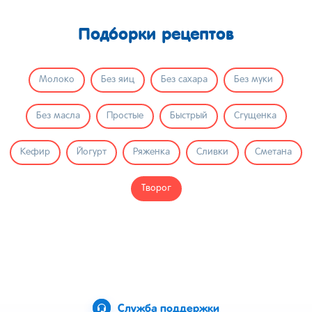
Подборки рецептов
Молоко
Без яиц
Без сахара
Без муки
Без масла
Простые
Быстрый
Сгущенка
Кефир
Йогурт
Ряженка
Сливки
Сметана
Творог
Служба поддержки